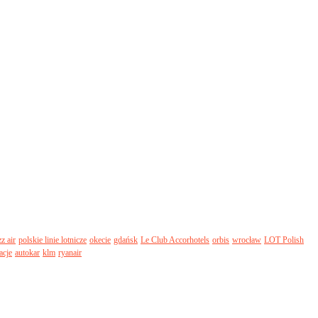
z air
polskie linie lotnicze
okecie
gdańsk
Le Club Accorhotels
orbis
wrocław
LOT Polish
acje
autokar
klm
ryanair