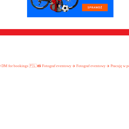

DM for bookings
🇵🇱
📸 Fotograf eventowy ✈️
Fotograf eventowy ✈️
Pracuję w p