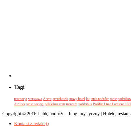
Tagi
promocja
warszawa
Accor
accorhotels
nowy hotel
lot
tanie podróże
tanie podróżo
Airlines
tanie noclegi
polskibus.com
mercure
polskibus
Polskie Linie Lotnicze LO
Copyright © 2016 Lubię podróże – blog turystyczny | Hotele, restaurac
Kontakt z redakcją