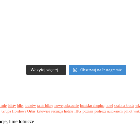
Wczytaj więcej...
Obserwuj na Instagramie
wanie
bilety
bilet
kraków
tanie bilety
nowe połączenie
lotnisko chopina
hotel
szalona środa
wiz
T
Grupa Hotelowa Orbis
katowice
recenzja hotelu
IHG
poznań
podróże autokarem
pll lot
wak
je, linie lotnicze