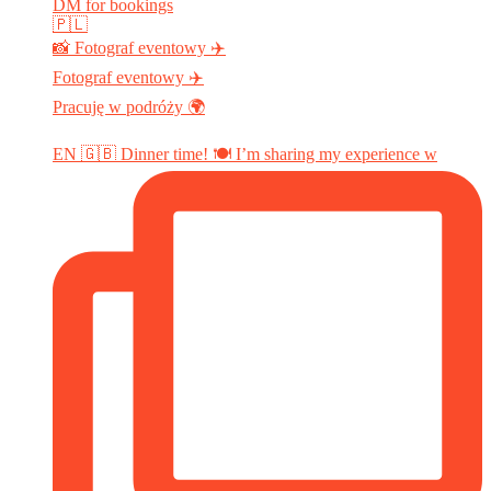
DM for bookings
🇵🇱
📸 Fotograf eventowy ✈️
Fotograf eventowy ✈️
Pracuję w podróży 🌍
EN 🇬🇧 Dinner time! 🍽️ I’m sharing my experience w