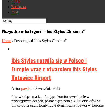
English
Współpraca
Praca
Wszystko w kategorii "ibis Styles Chisinau"
Home
/
Posts tagged "ibis Styles Chisinau"
ibis Styles rozwija się w Polsce i
Europie wraz z otwarciem ibis Styles
Katowice Airport
Autor
pawi
dn. 3 września 2025
ibis, wiodąca marka oferująca komfortowe hotele w
przystępnych cenach, posiadająca ponad 2500 obiektów w
blisko 80 krajach, kontynuuje dynamiczny rozwój w Europie