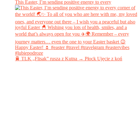
This Easter, I’m sending positive energy to every
🚆 TLK „Flisak” rusza z Kutna → Płock Ujęcie z koń