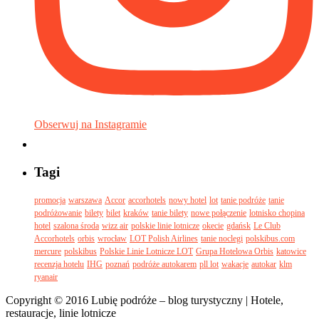
Obserwuj na Instagramie
Tagi
promocja
warszawa
Accor
accorhotels
nowy hotel
lot
tanie podróże
tanie
podróżowanie
bilety
bilet
kraków
tanie bilety
nowe połączenie
lotnisko chopina
hotel
szalona środa
wizz air
polskie linie lotnicze
okecie
gdańsk
Le Club
Accorhotels
orbis
wrocław
LOT Polish Airlines
tanie noclegi
polskibus.com
mercure
polskibus
Polskie Linie Lotnicze LOT
Grupa Hotelowa Orbis
katowice
recenzja hotelu
IHG
poznań
podróże autokarem
pll lot
wakacje
autokar
klm
ryanair
Copyright © 2016 Lubię podróże – blog turystyczny | Hotele,
restauracje, linie lotnicze