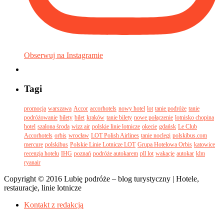
Obserwuj na Instagramie
Tagi
promocja
warszawa
Accor
accorhotels
nowy hotel
lot
tanie podróże
tanie
podróżowanie
bilety
bilet
kraków
tanie bilety
nowe połączenie
lotnisko chopina
hotel
szalona środa
wizz air
polskie linie lotnicze
okecie
gdańsk
Le Club
Accorhotels
orbis
wrocław
LOT Polish Airlines
tanie noclegi
polskibus.com
mercure
polskibus
Polskie Linie Lotnicze LOT
Grupa Hotelowa Orbis
katowice
recenzja hotelu
IHG
poznań
podróże autokarem
pll lot
wakacje
autokar
klm
ryanair
Copyright © 2016 Lubię podróże – blog turystyczny | Hotele,
restauracje, linie lotnicze
Kontakt z redakcją