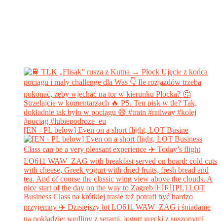
[EN - PL below] Even on a short flight, LOT Busine