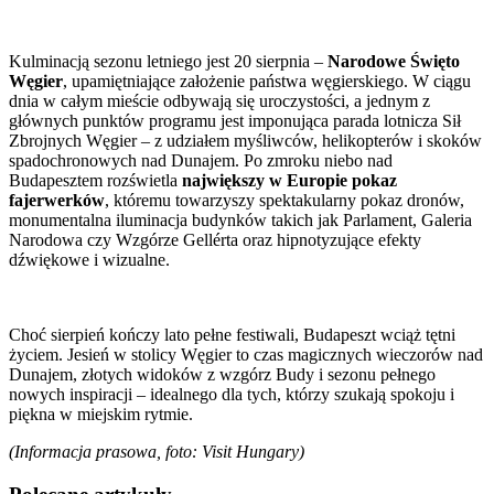
Kulminacją sezonu letniego jest 20 sierpnia –
Narodowe Święto
Węgier
, upamiętniające założenie państwa węgierskiego. W ciągu
dnia w całym mieście odbywają się uroczystości, a jednym z
głównych punktów programu jest imponująca parada lotnicza Sił
Zbrojnych Węgier – z udziałem myśliwców, helikopterów i skoków
spadochronowych nad Dunajem. Po zmroku niebo nad
Budapesztem rozświetla
największy w Europie pokaz
fajerwerków
, któremu towarzyszy spektakularny pokaz dronów,
monumentalna iluminacja budynków takich jak Parlament, Galeria
Narodowa czy Wzgórze Gellérta oraz hipnotyzujące efekty
dźwiękowe i wizualne.
Choć sierpień kończy lato pełne festiwali, Budapeszt wciąż tętni
życiem. Jesień w stolicy Węgier to czas magicznych wieczorów nad
Dunajem, złotych widoków z wzgórz Budy i sezonu pełnego
nowych inspiracji – idealnego dla tych, którzy szukają spokoju i
piękna w miejskim rytmie.
(Informacja prasowa, foto: Visit Hungary)