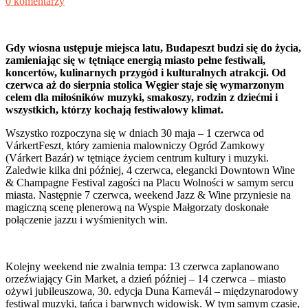
0 komentarzy
Gdy wiosna ustępuje miejsca latu, Budapeszt budzi się do życia,
zamieniając się w tętniące energią miasto pełne festiwali,
koncertów, kulinarnych przygód i kulturalnych atrakcji. Od
czerwca aż do sierpnia stolica Węgier staje się wymarzonym
celem dla miłośników muzyki, smakoszy, rodzin z dziećmi i
wszystkich, którzy kochają festiwalowy klimat.
Wszystko rozpoczyna się w dniach 30 maja – 1 czerwca od
VárkertFeszt, który zamienia malowniczy Ogród Zamkowy
(Várkert Bazár) w tętniące życiem centrum kultury i muzyki.
Zaledwie kilka dni później, 4 czerwca, elegancki Downtown Wine
& Champagne Festival zagości na Placu Wolności w samym sercu
miasta. Następnie 7 czerwca, weekend Jazz & Wine przyniesie na
magiczną scenę plenerową na Wyspie Małgorzaty doskonałe
połączenie jazzu i wyśmienitych win.
Kolejny weekend nie zwalnia tempa: 13 czerwca zaplanowano
orzeźwiający Gin Market, a dzień później – 14 czerwca – miasto
ożywi jubileuszowa, 30. edycja Duna Karnevál – międzynarodowy
festiwal muzyki, tańca i barwnych widowisk. W tym samym czasie,