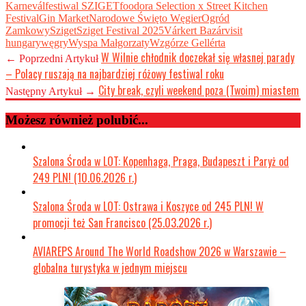
Karnevál
festiwal SZIGET
foodora Selection x Street Kitchen
Festival
Gin Market
Narodowe Święto Węgier
Ogród
Zamkowy
Sziget
Sziget Festival 2025
Várkert Bazár
visit
hungary
węgry
Wyspa Małgorzaty
Wzgórze Gellérta
W Wilnie chłodnik doczekał się własnej parady
← Poprzedni Artykuł
– Polacy ruszają na najbardziej różowy festiwal roku
City break, czyli weekend poza (Twoim) miastem
Następny Artykuł →
Możesz również polubić...
Szalona Środa w LOT: Kopenhaga, Praga, Budapeszt i Paryż od
249 PLN! (10.06.2026 r.)
Szalona Środa w LOT: Ostrawa i Koszyce od 245 PLN! W
promocji też San Francisco (25.03.2026 r.)
AVIAREPS Around The World Roadshow 2026 w Warszawie –
globalna turystyka w jednym miejscu