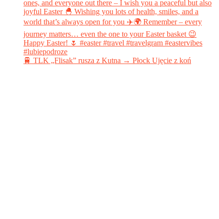
🚆 TLK „Flisak” rusza z Kutna → Płock Ujęcie z koń