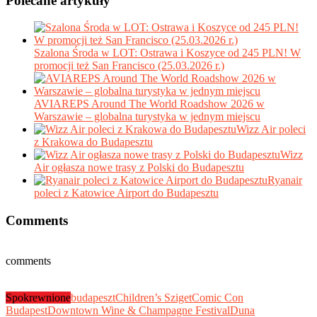
Polecane artykuły
Szalona Środa w LOT: Ostrawa i Koszyce od 245 PLN! W
promocji też San Francisco (25.03.2026 r.)
AVIAREPS Around The World Roadshow 2026 w
Warszawie – globalna turystyka w jednym miejscu
Wizz Air poleci
z Krakowa do Budapesztu
Wizz
Air ogłasza nowe trasy z Polski do Budapesztu
Ryanair
poleci z Katowice Airport do Budapesztu
Comments
comments
Spokrewnione
budapeszt
Children’s Sziget
Comic Con
Budapest
Downtown Wine & Champagne Festival
Duna