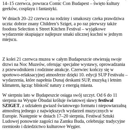
14–15 czerwca, powraca Comic Con Budapest – święto kultury
geeków, cosplayu i fantastyki.
W dniach 20–22 czerwca na rodziny i smakoszy czeka prawdziwa
uczta: dobrze znany Children’s Sziget, a po raz pierwszy także
foodora Selection x Street Kitchen Festival – wyjątkowe
wydarzenie skupiające najlepsze smaki ulicznej kuchni w jednym
miejscu.
Z kolei 21 czerwca muzea w całym Budapeszcie otwierają swoje
drzwi na Noc Muzeów, oferując specjalne wystawy, oprowadzania
z przewodnikiem i rodzinne atrakcje. Czerwiec kończy się w
sportowo-relaksacyjnej atmosferze dzięki 10. edycji SUP Festivalu –
wydarzenia, które napełnia Dunaj deskami SUP, muzyką i letnim
klimatem, łącząc bliskość natury z energią miasta.
W sierpniu lato w Budapeszcie osiąga swój szczyt. Od 6 do 11
sierpnia na Wyspie Óbudai króluje światowej sławy
festiwal
SZIGET
, z udziałem gwiazd światowego formatu i niepowtarzalną
atmosferą jednego z największych wydarzeń muzycznych w
Europie. Następnie w dniach 17–20 sierpnia, Festiwal Sztuki
Ludowej ponownie zagości na Zamku Buda, celebrując tradycyjne
rzemiosło i dziedzictwo kulturowe Węgier.