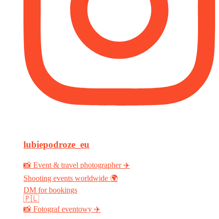
lubiepodroze_eu
📸 Event & travel photographer ✈️
Shooting events worldwide 🌍
DM for bookings
🇵🇱
📸 Fotograf eventowy ✈️