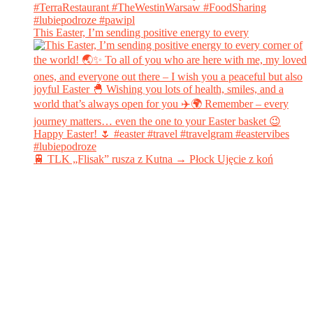
This Easter, I’m sending positive energy to every
🚆 TLK „Flisak” rusza z Kutna → Płock Ujęcie z koń