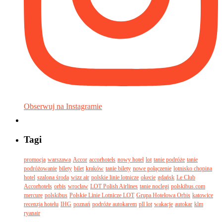
Obserwuj na Instagramie
Tagi
promocja
warszawa
Accor
accorhotels
nowy hotel
lot
tanie podróże
tanie
podróżowanie
bilety
bilet
kraków
tanie bilety
nowe połączenie
lotnisko chopina
hotel
szalona środa
wizz air
polskie linie lotnicze
okecie
gdańsk
Le Club
Accorhotels
orbis
wrocław
LOT Polish Airlines
tanie noclegi
polskibus.com
mercure
polskibus
Polskie Linie Lotnicze LOT
Grupa Hotelowa Orbis
katowice
recenzja hotelu
IHG
poznań
podróże autokarem
pll lot
wakacje
autokar
klm
ryanair