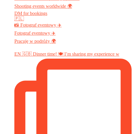
Shooting events worldwide 🌍
DM for bookings
🇵🇱
📸 Fotograf eventowy ✈️
Fotograf eventowy ✈️
Pracuję w podróży 🌍
EN 🇬🇧 Dinner time! 🍽️ I’m sharing my experience w