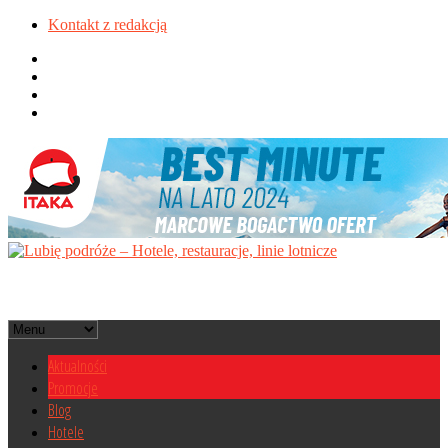
Kontakt z redakcją
Aktualności
Promocje
Blog
Hotele