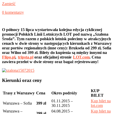
Zamieść
0 komentarzy
O północy 15 lipca wystartowała kolejna edycja cyklicznej
promocji Polskich Linii Lotniczych LOT pod nazwą „Szalona
Środa”. Tym razem z polskich lotnisk polecimy w atrakcyjnych
cenach w dwie strony w następujących kierunkach z Warszawy
oraz portów regionalnych (inne ceny): Bruksela od 299 zł, Sofia
oraz Wilno od 399 zł. Bilety do kupienia są między innymi na
Flipo.pl
,
tripsta.pl
oraz oficjalnej stronie
LOT.com
. Cena
zawiera przelot w dwie strony oraz bagaż rejestrowany!
Kierunki oraz ceny
KUP
Trasy z Warszawy
Cena
Okres podróży
BILET
01.11.2015 –
Kup bilet na
Warszawa – Sofia
399 zł
30.11.2015
lot.com
Warszawa –
04.08.2015 –
Kup bilet na
299 zł