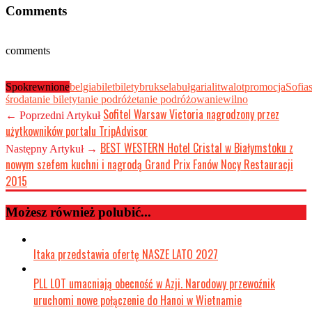
Comments
comments
Spokrewnione
belgia
bilet
bilety
bruksela
bułgaria
litwa
lot
promocja
Sofia
środa
tanie bilety
tanie podróże
tanie podróżowanie
wilno
Sofitel Warsaw Victoria nagrodzony przez
← Poprzedni Artykuł
użytkowników portalu TripAdvisor
BEST WESTERN Hotel Cristal w Białymstoku z
Następny Artykuł →
nowym szefem kuchni i nagrodą Grand Prix Fanów Nocy Restauracji
2015
Możesz również polubić...
Itaka przedstawia ofertę NASZE LATO 2027
PLL LOT umacniają obecność w Azji. Narodowy przewoźnik
uruchomi nowe połączenie do Hanoi w Wietnamie