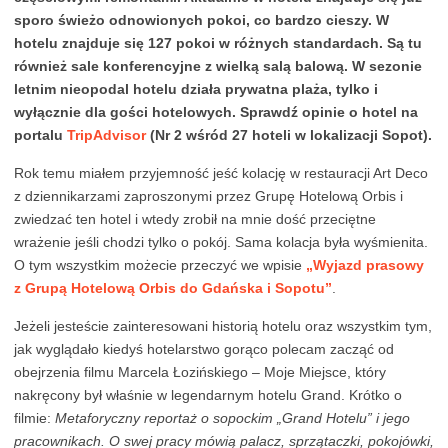
sporo świeżo odnowionych pokoi, co bardzo cieszy. W
hotelu znajduje się 127 pokoi w różnych standardach. Są tu
również sale konferencyjne z wielką salą balową. W sezonie
letnim nieopodal hotelu działa prywatna plaża, tylko i
wyłącznie dla gości hotelowych. Sprawdź opinie o hotel na
portalu
TripAdvisor
(Nr 2 wśród 27 hoteli w lokalizacji Sopot).
Rok temu miałem przyjemność jeść kolację w restauracji Art Deco
z dziennikarzami zaproszonymi przez Grupę Hotelową Orbis i
zwiedzać ten hotel i wtedy zrobił na mnie dość przeciętne
wrażenie jeśli chodzi tylko o pokój. Sama kolacja była wyśmienita.
O tym wszystkim możecie przeczyć we wpisie
„Wyjazd prasowy
z Grupą Hotelową Orbis do Gdańska i Sopotu”
.
Jeżeli jesteście zainteresowani historią hotelu oraz wszystkim tym,
jak wyglądało kiedyś hotelarstwo gorąco polecam zacząć od
obejrzenia filmu
Marcela Łozińskiego – Moje Miejsce
, który
nakręcony był właśnie w legendarnym hotelu Grand. Krótko o
filmie:
Metaforyczny reportaż o sopockim „Grand Hotelu” i jego
pracownikach. O swej pracy mówią palacz, sprzątaczki, pokojówki,