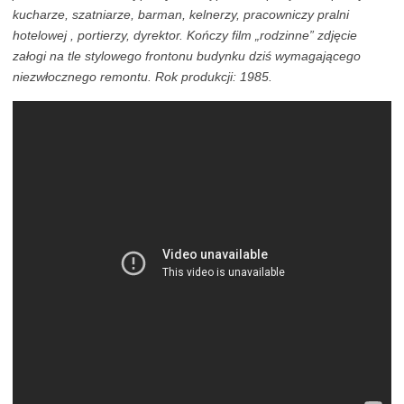
kucharze, szatniarze, barman, kelnerzy, pracowniczy pralni
hotelowej , portierzy, dyrektor. Kończy film „rodzinne” zdjęcie
załogi na tle stylowego frontonu budynku dziś wymagającego
niezwłocznego remontu. Rok produkcji: 1985.