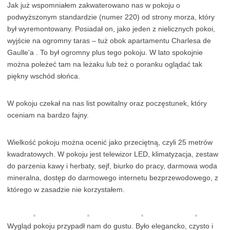
Jak już wspomniałem zakwaterowano nas w pokoju o
podwyższonym standardzie (numer 220) od strony morza, który
był wyremontowany. Posiadał on, jako jeden z nielicznych pokoi,
wyjście na ogromny taras – tuż obok apartamentu Charlesa de
Gaulle'a . To był ogromny plus tego pokoju. W lato spokojnie
można poleżeć tam na leżaku lub też o poranku oglądać tak
piękny wschód słońca.
W pokoju czekał na nas list powitalny oraz poczęstunek, który
oceniam na bardzo fajny.
Wielkość pokoju można ocenić jako przeciętną, czyli 25 metrów
kwadratowych. W pokoju jest telewizor LED, klimatyzacja, zestaw
do parzenia kawy i herbaty, sejf, biurko do pracy, darmowa woda
mineralna, dostęp do darmowego internetu bezprzewodowego, z
którego w zasadzie nie korzystałem.
Wygląd pokoju przypadł nam do gustu. Było elegancko, czysto i