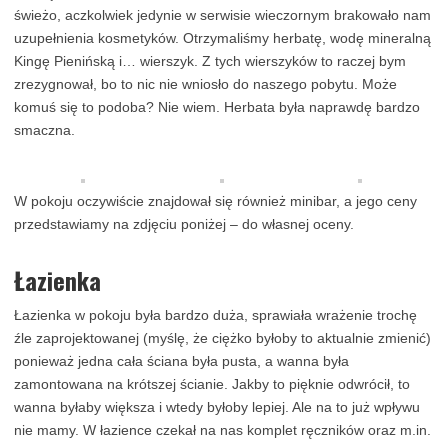
świeżo, aczkolwiek jedynie w serwisie wieczornym brakowało nam
uzupełnienia kosmetyków. Otrzymaliśmy herbatę, wodę mineralną
Kingę Pienińską i… wierszyk. Z tych wierszyków to raczej bym
zrezygnował, bo to nic nie wniosło do naszego pobytu. Może
komuś się to podoba? Nie wiem. Herbata była naprawdę bardzo
smaczna.
W pokoju oczywiście znajdował się również minibar, a jego ceny
przedstawiamy na zdjęciu poniżej – do własnej oceny.
Łazienka
Łazienka w pokoju była bardzo duża, sprawiała wrażenie trochę
źle zaprojektowanej (myślę, że ciężko byłoby to aktualnie zmienić)
ponieważ jedna cała ściana była pusta, a wanna była
zamontowana na krótszej ścianie. Jakby to pięknie odwrócił, to
wanna byłaby większa i wtedy byłoby lepiej. Ale na to już wpływu
nie mamy. W łazience czekał na nas komplet ręczników oraz m.in.