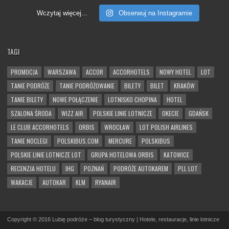
Wczytaj więcej...
Obserwuj na Instagramie
TAGI
PROMOCJA
WARSZAWA
ACCOR
ACCORHOTELS
NOWY HOTEL
LOT
TANIE PODRÓŻE
TANIE PODRÓŻOWANIE
BILETY
BILET
KRAKÓW
TANIE BILETY
NOWE POŁĄCZENIE
LOTNISKO CHOPINA
HOTEL
SZALONA ŚRODA
WIZZ AIR
POLSKIE LINIE LOTNICZE
OKECIE
GDAŃSK
LE CLUB ACCORHOTELS
ORBIS
WROCŁAW
LOT POLISH AIRLINES
TANIE NOCLEGI
POLSKIBUS.COM
MERCURE
POLSKIBUS
POLSKIE LINIE LOTNICZE LOT
GRUPA HOTELOWA ORBIS
KATOWICE
RECENZJA HOTELU
IHG
POZNAŃ
PODRÓŻE AUTOKAREM
PLL LOT
WAKACJE
AUTOKAR
KLM
RYANAIR
Copyright © 2016 Lubię podróże – blog turystyczny | Hotele, restauracje, linie lotnicze