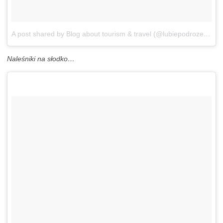
A post shared by Blog about tourism & travel (@lubiepodroze_eu_tourism_blog)
Naleśniki na słodko…