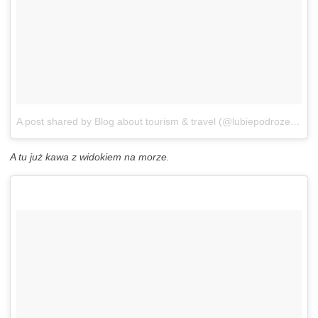
A post shared by Blog about tourism & travel (@lubiepodroze_eu_tourism_blog)
A tu już kawa z widokiem na morze.