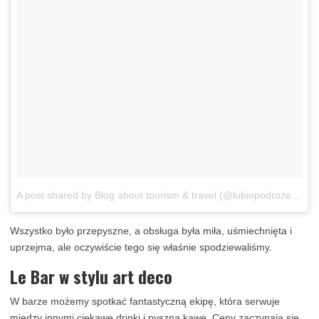
A post shared by Blog about tourism & travel (@lubiepodroze_eu_tourism_blog)
Wszystko było przepyszne, a obsługa była miła, uśmiechnięta i
uprzejma, ale oczywiście tego się właśnie spodziewaliśmy.
Le Bar w stylu art deco
W barze możemy spotkać fantastyczną ekipę, która serwuje
między innymi ciekawe drinki i pyszną kawę. Ceny zaczynają się