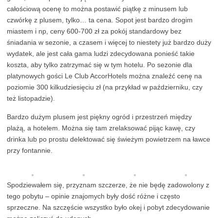
całościową ocenę to można postawić piątkę z minusem lub
czwórkę z plusem, tylko… ta cena. Sopot jest bardzo drogim
miastem i np, ceny 600-700 zł za pokój standardowy bez
śniadania w sezonie, a czasem i więcej to niestety już bardzo duży
wydatek, ale jest cała gama ludzi zdecydowana ponieść takie
koszta, aby tylko zatrzymać się w tym hotelu. Po sezonie dla
platynowych gości Le Club AccorHotels można znaleźć cenę na
poziomie 300 kilkudziesięciu zł (na przykład w październiku, czy
też listopadzie).
Bardzo dużym plusem jest piękny ogród i przestrzeń między
plażą, a hotelem. Można się tam zrelaksować pijąc kawę, czy
drinka lub po prostu delektować się świeżym powietrzem na ławce
przy fontannie.
Spodziewałem się, przyznam szczerze, że nie będę zadowolony z
tego pobytu – opinie znajomych były dość różne i często
sprzeczne. Na szczęście wszystko było okej i pobyt zdecydowanie