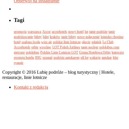
Obserwuj na Instagramie
Tagi
promocja
warszawa
Accor
accorhotels
nowy hotel
lot
tanie podróże
tanie
podróżowanie
bilety
bilet
kraków
tanie bilety
nowe połączenie
lotnisko chopina
hotel
szalona środa
wizz air
polskie linie lotnicze
okecie
gdańsk
Le Club
Accorhotels
orbis
wrocław
LOT Polish Airlines
tanie noclegi
polskibus.com
mercure
polskibus
Polskie Linie Lotnicze LOT
Grupa Hotelowa Orbis
katowice
recenzja hotelu
IHG
poznań
podróże autokarem
pll lot
wakacje
autokar
klm
ryanair
Copyright © 2016 Lubię podróże – blog turystyczny | Hotele,
restauracje, linie lotnicze
Kontakt z redakcją