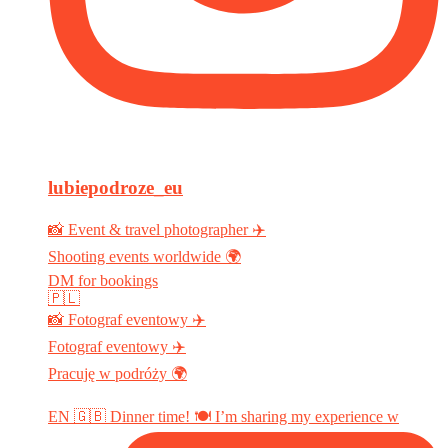
lubiepodroze_eu
📸 Event & travel photographer ✈️
Shooting events worldwide 🌍
DM for bookings
🇵🇱
📸 Fotograf eventowy ✈️
Fotograf eventowy ✈️
Pracuję w podróży 🌍
EN 🇬🇧 Dinner time! 🍽️ I’m sharing my experience w