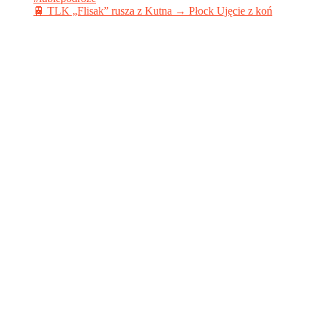
🚆 TLK „Flisak” rusza z Kutna → Płock Ujęcie z koń