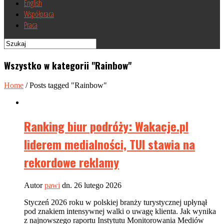
English
Współpraca
Praca
Wszystko w kategorii "Rainbow"
Home
/
Posts tagged "Rainbow"
Ranking biur podróży: Wakacje.pl
liderem medialności, TUI stawia na
rekordowe reklamy
Autor
pawi
dn. 26 lutego 2026
Styczeń 2026 roku w polskiej branży turystycznej upłynął
pod znakiem intensywnej walki o uwagę klienta. Jak wynika
z najnowszego raportu Instytutu Monitorowania Mediów