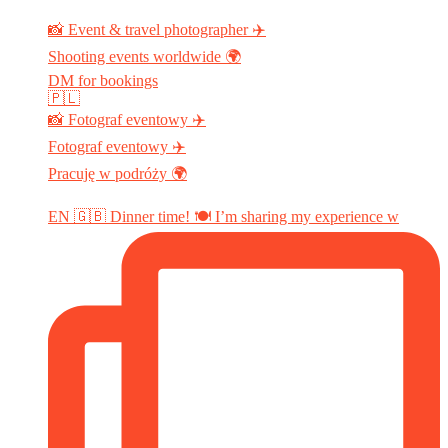
📸 Event & travel photographer ✈️
Shooting events worldwide 🌍
DM for bookings
🇵🇱
📸 Fotograf eventowy ✈️
Fotograf eventowy ✈️
Pracuję w podróży 🌍
EN 🇬🇧 Dinner time! 🍽️ I’m sharing my experience w