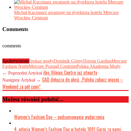
Michał Kaczmarz awansuje na dyrektora hotelu Mercure
Wrocław Centrum
Comments
comments
Spokrewnione
[pokaz mody
Dominik Górny
Dorota Gardias
Mercure
Fashion Night
Mercure Poznań Centrum
Polska Akademia Mody
ibis Vilnius Centre już otwarty
← Poprzedni Artykuł
CAD dołącza do akcji „Polska zobacz więcej –
Następny Artykuł →
Weekend za pół ceny”
Możesz również polubić...
Women’s Fashion Day – podsumowanie wydarzenia
4. edycja Women’s Fashion Day w hotelu 1891 Garni za nami.