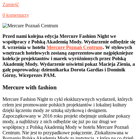
Zamieść
0 komentarzy
Przed nami kolejna edycja Mercure Fashion Night we
współpracy z Polską Akademią Mody. Wydarzenie odbędzie się
8. września w hotelu
Mercure Poznań Centrum
. W stylowych
wnętrzach hotelowych zostaną zaprezentowane najpiękniejsze
kolekcje projektantów i marek wyróżnionych przez Polską
Akademię Mody. Wydarzenie uświetni pokaz Macieja Zienia, a
galę poprowadzą: dziennikarka Dorota Gardias i Dominik
Górny, Wiceprezes PAM.
Mercure with fashion
Mercure Fashion Night to cykl ekskluzywnych wydarzeń, których
celem jest promowanie polskich projektantów i lokalnej kultury
dzięki łączeniu mody ze sztuką użytkową i designem.
Zapoczątkowany w 2016 roku projekt obejmuje unikalne pokazy
mody, a najbliższy z nich odbędzie się już po raz drugi we
współpracy z Polską Akademią Mody w hotelu Mercure Poznań
Centrum. Nie jest to przypadkowe połączenie. Zlokalizowana w
Poznaniu Polska Akademia Mody to instytucja, z którą na co dzień