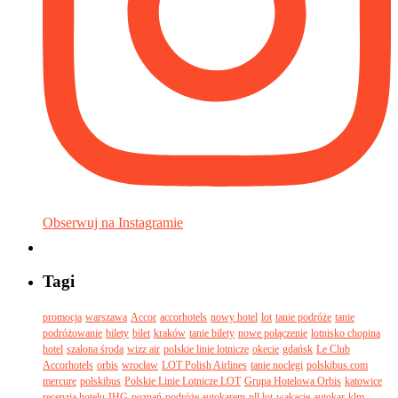
Obserwuj na Instagramie
Tagi
promocja
warszawa
Accor
accorhotels
nowy hotel
lot
tanie podróże
tanie
podróżowanie
bilety
bilet
kraków
tanie bilety
nowe połączenie
lotnisko chopina
hotel
szalona środa
wizz air
polskie linie lotnicze
okecie
gdańsk
Le Club
Accorhotels
orbis
wrocław
LOT Polish Airlines
tanie noclegi
polskibus.com
mercure
polskibus
Polskie Linie Lotnicze LOT
Grupa Hotelowa Orbis
katowice
recenzja hotelu
IHG
poznań
podróże autokarem
pll lot
wakacje
autokar
klm