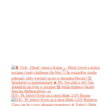
[EN - PL below] Even on a short flight, LOT Busine