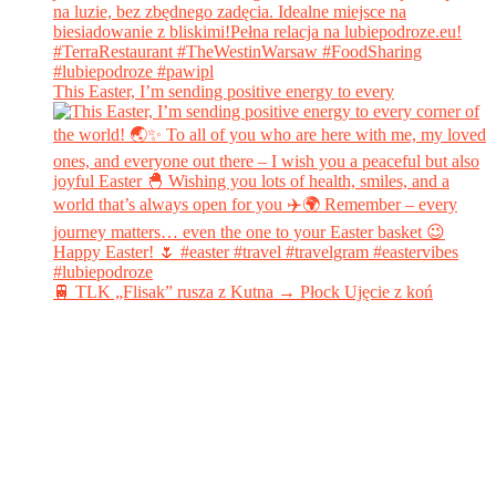
This Easter, I’m sending positive energy to every
🚆 TLK „Flisak” rusza z Kutna → Płock Ujęcie z koń