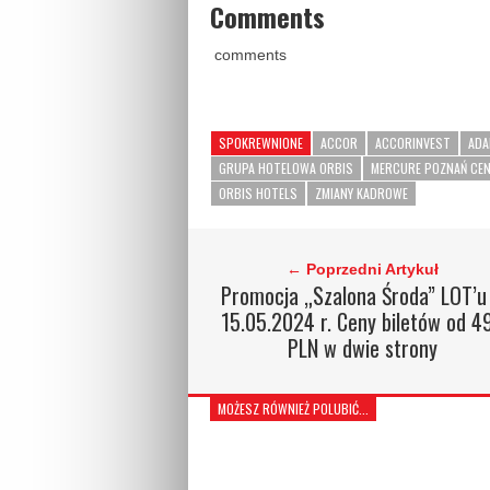
Comments
comments
SPOKREWNIONE
ACCOR
ACCORINVEST
ADA
GRUPA HOTELOWA ORBIS
MERCURE POZNAŃ CE
ORBIS HOTELS
ZMIANY KADROWE
← Poprzedni Artykuł
Promocja „Szalona Środa” LOT’u
15.05.2024 r. Ceny biletów od 4
PLN w dwie strony
MOŻESZ RÓWNIEŻ POLUBIĆ...