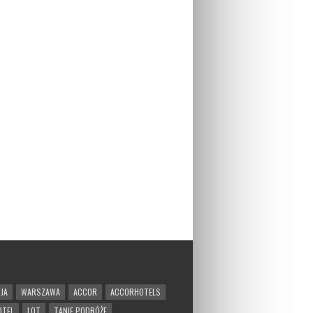
JA
WARSZAWA
ACCOR
ACCORHOTELS
OTEL
LOT
TANIE PODRÓŻE