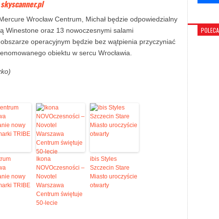
 skyscanner.pl
lu Mercure Wrocław Centrum, Michał będzie odpowiedzialny
POLEC
cją Winestone oraz 13 nowoczesnymi salami
 obszarze operacyjnym będzie bez wątpienia przyczyniać
o renomowanego obiektu w sercu Wrocławia.
zko)
trum
Ikona
ibis Styles
wa
NOVOczesności –
Szczecin Stare
anie nowy
Novotel
Miasto uroczyście
marki TRIBE
Warszawa
otwarty
Centrum świętuje
50-lecie