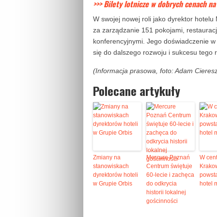
>>> Bilety lotnicze w dobrych cenach na
W swojej nowej roli jako dyrektor hote
za zarządzanie 151 pokojami, restaura
konferencyjnymi. Jego doświadczenie w
się do dalszego rozwoju i sukcesu teg
(Informacja prasowa, foto: Adam Cieres
Polecane artykuły
Zmiany na
Mercure Poznań
W cen
stanowiskach
Centrum świętuje
Krako
dyrektorów hoteli
60-lecie i zachęca
powst
w Grupie Orbis
do odkrycia
hotel 
historii lokalnej
gościnności