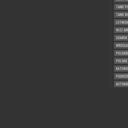
worldwide 🌍
DM for
TANIE P
bookings
🇵🇱
📸
Fotograf eventowy ✈️
TANIE BI
Fotograf eventowy ✈️
Pracuję w podróży 🌍
LOTNISK
WIZZ AI
GDAŃSK
WROCŁ
POLSKI
POLSKIE
KATOWI
PODRÓŻ
AUTOKA