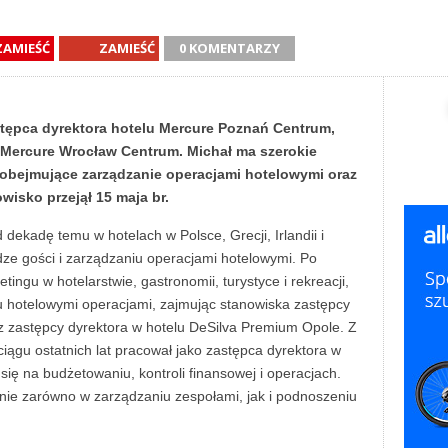
ZAMIEŚĆ
ZAMIEŚĆ
0 KOMENTARZY
tępca dyrektora hotelu Mercure Poznań Centrum,
 Mercure Wrocław Centrum. Michał ma szerokie
 obejmujące zarządzanie operacjami hotelowymi oraz
isko przejął 15 maja br.
dekadę temu w hotelach w Polsce, Grecji, Irlandii i
dze gości i zarządzaniu operacjami hotelowymi. Po
ingu w hotelarstwie, gastronomii, turystyce i rekreacji,
u hotelowymi operacjami, zajmując stanowiska zastępcy
 zastępcy dyrektora w hotelu DeSilva Premium Opole. Z
ciągu ostatnich lat pracował jako zastępca dyrektora w
ę na budżetowaniu, kontroli finansowej i operacjach.
e zarówno w zarządzaniu zespołami, jak i podnoszeniu