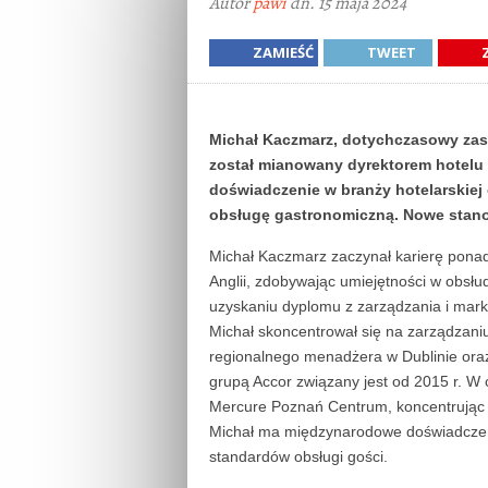
Autor
pawi
dn. 15 maja 2024
ZAMIEŚĆ
TWEET
Michał Kaczmarz, dotychczasowy zas
został mianowany dyrektorem hotelu
doświadczenie w branży hotelarskiej
obsługę gastronomiczną. Nowe stanow
Michał Kaczmarz zaczynał karierę ponad 
Anglii, zdobywając umiejętności w obsłu
uzyskaniu dyplomu z zarządzania i market
Michał skoncentrował się na zarządzani
regionalnego menadżera w Dublinie oraz
grupą Accor związany jest od 2015 r. W 
Mercure Poznań Centrum, koncentrując si
Michał ma międzynarodowe doświadczeni
standardów obsługi gości.