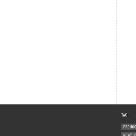
TAGI
lubiepodroze_eu
📸 Event & travel
PROMOC
photographer ✈️
Shooting events
NOWY H