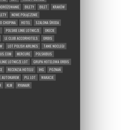
ODRÓŻOWANIE
BILETY
BILET
KRAKÓW
LETY
NOWE POŁĄCZENIE
O CHOPINA
HOTEL
SZALONA ŚRODA
R
POLSKIE LINIE LOTNICZE
OKECIE
LE CLUB ACCORHOTELS
ORBIS
AW
LOT POLISH AIRLINES
TANIE NOCLEGI
BUS.COM
MERCURE
POLSKIBUS
 LINIE LOTNICZE LOT
GRUPA HOTELOWA ORBIS
CE
RECENZJA HOTELU
IHG
POZNAŃ
E AUTOKAREM
PLL LOT
WAKACJE
R
KLM
RYANAIR