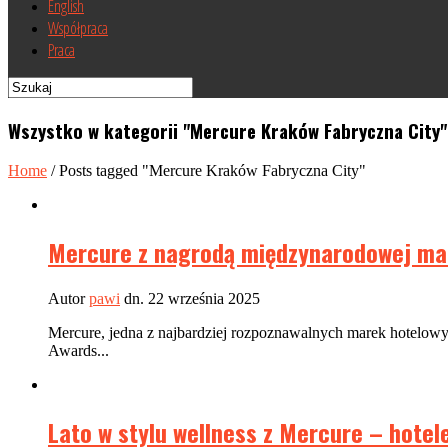
English
Współpraca
Praca
Wszystko w kategorii "Mercure Kraków Fabryczna City"
Home
/
Posts tagged "Mercure Kraków Fabryczna City"
Mercure z nagrodą międzynarodowej ma
Autor
pawi
dn. 22 września 2025
Mercure, jedna z najbardziej rozpoznawalnych marek hotelowy
Awards...
Lato w stylu wellness z Mercure – hotel