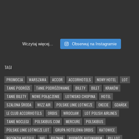
Wczytaj więcej...
Obserwuj na Instagramie
TAGI
PROMOCJA
WARSZAWA
ACCOR
ACCORHOTELS
NOWY HOTEL
LOT
TANIE PODRÓŻE
TANIE PODRÓŻOWANIE
BILETY
BILET
KRAKÓW
TANIE BILETY
NOWE POŁĄCZENIE
LOTNISKO CHOPINA
HOTEL
SZALONA ŚRODA
WIZZ AIR
POLSKIE LINIE LOTNICZE
OKECIE
GDAŃSK
LE CLUB ACCORHOTELS
ORBIS
WROCŁAW
LOT POLISH AIRLINES
TANIE NOCLEGI
POLSKIBUS.COM
MERCURE
POLSKIBUS
POLSKIE LINIE LOTNICZE LOT
GRUPA HOTELOWA ORBIS
KATOWICE
RECENZJA HOTELU
IHG
POZNAŃ
PODRÓŻE AUTOKAREM
PLL LOT