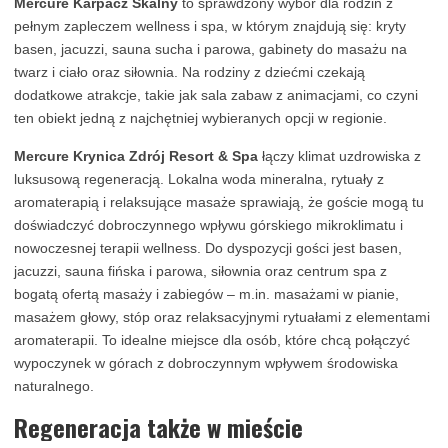
Mercure Karpacz Skalny
to sprawdzony wybór dla rodzin z
pełnym zapleczem wellness i spa, w którym znajdują się: kryty
basen, jacuzzi, sauna sucha i parowa, gabinety do masażu na
twarz i ciało oraz siłownia. Na rodziny z dziećmi czekają
dodatkowe atrakcje, takie jak sala zabaw z animacjami, co czyni
ten obiekt jedną z najchętniej wybieranych opcji w regionie.
Mercure Krynica Zdrój Resort & Spa
łączy klimat uzdrowiska z
luksusową regeneracją. Lokalna woda mineralna, rytuały z
aromaterapią i relaksujące masaże sprawiają, że goście mogą tu
doświadczyć dobroczynnego wpływu górskiego mikroklimatu i
nowoczesnej terapii wellness. Do dyspozycji gości jest basen,
jacuzzi, sauna fińska i parowa, siłownia oraz centrum spa z
bogatą ofertą masaży i zabiegów – m.in. masażami w pianie,
masażem głowy, stóp oraz relaksacyjnymi rytuałami z elementami
aromaterapii. To idealne miejsce dla osób, które chcą połączyć
wypoczynek w górach z dobroczynnym wpływem środowiska
naturalnego.
Regeneracja także w mieście