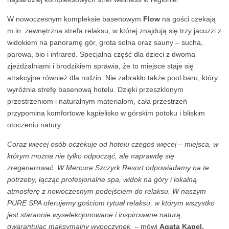
W nowoczesnym kompleksie basenowym
Flow
na gości czekają
m.in. zewnętrzna strefa relaksu, w której znajdują się trzy jacuzzi z
widokiem na panoramę gór, grota solna oraz sauny – sucha,
parowa, bio i infrared. Specjalna część dla dzieci z dwoma
zjeżdżalniami i brodzikiem sprawia, że to miejsce staje się
atrakcyjne również dla rodzin. Nie zabrakło także pool baru, który
wyróżnia strefę basenową hotelu. Dzięki przeszklonym
przestrzeniom i naturalnym materiałom, cała przestrzeń
przypomina komfortowe kąpielisko w górskim potoku i bliskim
otoczeniu natury.
Coraz więcej osób oczekuje od hotelu czegoś więcej – miejsca, w
którym można nie tylko odpocząć, ale naprawdę się
zregenerować. W Mercure Szczyrk Resort odpowiadamy na te
potrzeby, łącząc profesjonalne spa, widok na góry i lokalną
atmosferę z nowoczesnym podejściem do relaksu. W naszym
PURE SPA oferujemy gościom rytuał relaksu, w którym wszystko
jest starannie wyselekcjonowane i inspirowane naturą,
gwarantując maksymalny wypoczynek. –
mówi
Agata Kapel,