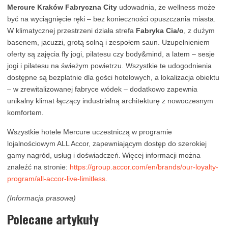
Mercure Kraków Fabryczna City
udowadnia, że wellness może
być na wyciągnięcie ręki – bez konieczności opuszczania miasta.
W klimatycznej przestrzeni działa strefa
Fabryka Cia/o
, z dużym
basenem, jacuzzi, grotą solną i zespołem saun. Uzupełnieniem
oferty są zajęcia fly jogi, pilatesu czy body&mind, a latem – sesje
jogi i pilatesu na świeżym powietrzu. Wszystkie te udogodnienia
dostępne są bezpłatnie dla gości hotelowych, a lokalizacja obiektu
– w zrewitalizowanej fabryce wódek – dodatkowo zapewnia
unikalny klimat łączący industrialną architekturę z nowoczesnym
komfortem.
Wszystkie hotele Mercure uczestniczą w programie
lojalnościowym ALL Accor, zapewniającym dostęp do szerokiej
gamy nagród, usług i doświadczeń.
Więcej informacji można
znaleźć na stronie:
https://group.accor.com/en/brands/our-loyalty-
program/all-accor-live-limitless
.
(Informacja prasowa)
Polecane artykuły