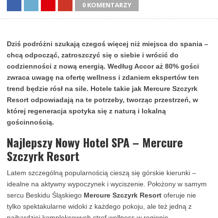
0 KOMENTARZY
Dziś podróżni szukają czegoś więcej niż miejsca do spania –
chcą odpocząć, zatroszczyć się o siebie i wrócić do
codzienności z nową energią. Według Accor aż 80% gości
zwraca uwagę na ofertę wellness i zdaniem ekspertów ten
trend będzie rósł na sile. Hotele takie jak Mercure Szczyrk
Resort odpowiadają na te potrzeby, tworząc przestrzeń, w
której regeneracja spotyka się z naturą i lokalną
gościnnością.
Najlepszy Nowy Hotel SPA – Mercure
Szczyrk Resort
Latem szczególną popularnością cieszą się górskie kierunki –
idealne na aktywny wypoczynek i wyciszenie. Położony w samym
sercu Beskidu Śląskiego
Mercure Szczyrk Resort
oferuje nie
tylko spektakularne widoki z każdego pokoju, ale też jedną z
najbardziej kompleksowych stref wellness w regionie.