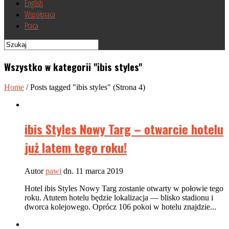
English
Współpraca
Praca
Wszystko w kategorii "ibis styles"
Home
/
Posts tagged "ibis styles"
(Strona 4)
ibis Styles Nowy Targ – otwarcie hotelu
już latem tego roku!
Autor
pawi
dn. 11 marca 2019
Hotel ibis Styles Nowy Targ zostanie otwarty w połowie tego
roku. Atutem hotelu będzie lokalizacja — blisko stadionu i
dworca kolejowego. Oprócz 106 pokoi w hotelu znajdzie...