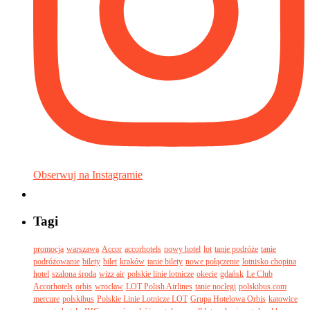
Obserwuj na Instagramie
Tagi
promocja
warszawa
Accor
accorhotels
nowy hotel
lot
tanie podróże
tanie
podróżowanie
bilety
bilet
kraków
tanie bilety
nowe połączenie
lotnisko chopina
hotel
szalona środa
wizz air
polskie linie lotnicze
okecie
gdańsk
Le Club
Accorhotels
orbis
wrocław
LOT Polish Airlines
tanie noclegi
polskibus.com
mercure
polskibus
Polskie Linie Lotnicze LOT
Grupa Hotelowa Orbis
katowice