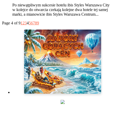
Po niewątpliwym sukcesie hotelu ibis Styles Warszawa City
w kolejce do otwarcia czekają kolejne dwa hotele tej samej
marki, a mianowicie ibis Styles Warszawa Centrum...
Page 4 of 9
1
2
3
4
5
6
7
8
9