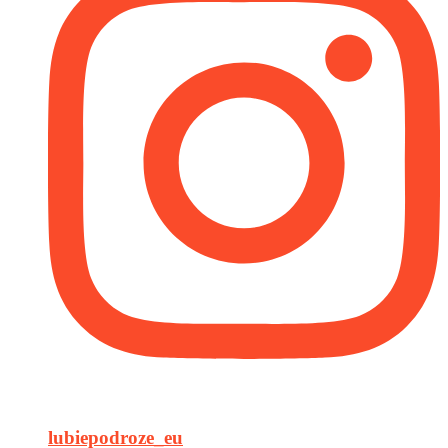
lubiepodroze_eu