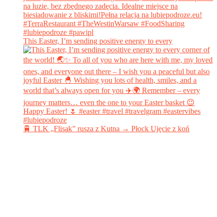
This Easter, I’m sending positive energy to every
🚆 TLK „Flisak” rusza z Kutna → Płock Ujęcie z koń