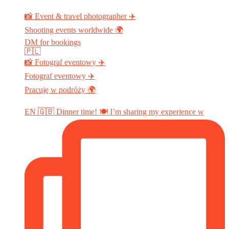
📸 Event & travel photographer ✈️
Shooting events worldwide 🌍
DM for bookings
🇵🇱
📸 Fotograf eventowy ✈️
Fotograf eventowy ✈️
Pracuję w podróży 🌍
EN 🇬🇧 Dinner time! 🍽️ I’m sharing my experience w