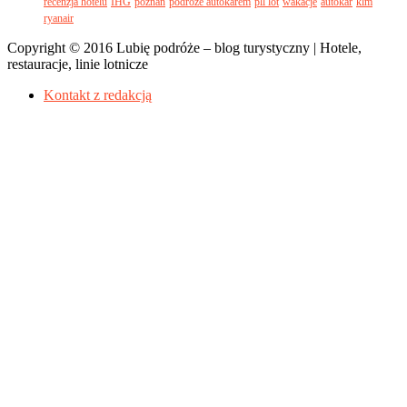
recenzja hotelu
IHG
poznań
podróże autokarem
pll lot
wakacje
autokar
klm
ryanair
Copyright © 2016 Lubię podróże – blog turystyczny | Hotele,
restauracje, linie lotnicze
Kontakt z redakcją